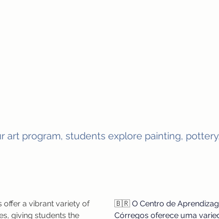
Locations
About
Offerings
Regist
ur art program, students explore painting, pottery
offer a vibrant variety of 
🇧🇷 
O Centro de Aprendizag
es, giving students the 
Córregos oferece uma varied