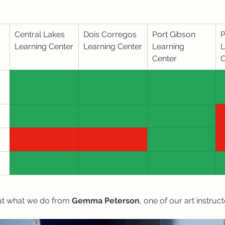
Central Lakes 
Dois Corregos 
Port Gibson 
P
Learning Center
Learning Center
Learning 
L
Center
C
t what we do from 
Gemma Peterson
, one of our art instruct