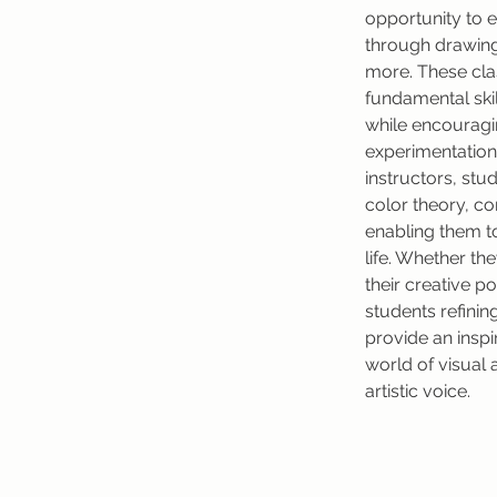
opportunity to ex
through drawing,
more. These cla
fundamental ski
while encouragi
experimentation
instructors, stu
color theory, co
enabling them to 
life. Whether th
their creative p
students refining
provide an inspi
world of visual 
artistic voice.