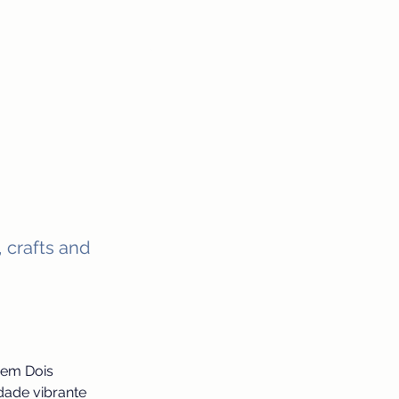
ration
Contact
Log In
, crafts and
em Dois 
ade vibrante 