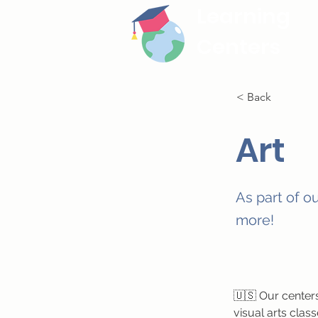
Learning
Centers
< Back
Art
As part of o
more!
🇺🇸 Our centers 
visual arts class