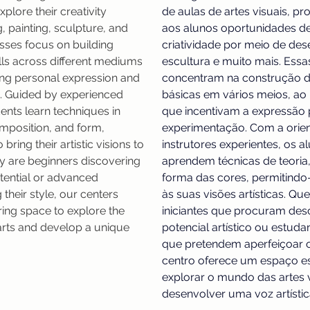
plore their creativity 
de aulas de artes visuais, p
 painting, sculpture, and 
aos alunos oportunidades de
sses focus on building 
criatividade por meio de dese
lls across different mediums 
escultura e muito mais. Essas
ng personal expression and 
concentram na construção de
. Guided by experienced 
básicas em vários meios, a
dents learn techniques in 
que incentivam a expressão 
mposition, and form, 
experimentação. Com a orien
bring their artistic visions to 
instrutores experientes, os a
ey are beginners discovering 
aprendem técnicas de teoria
otential or advanced 
forma das cores, permitindo-
 their style, our centers 
às suas visões artísticas. Qu
ring space to explore the 
iniciantes que procuram desc
arts and develop a unique 
potencial artístico ou estud
que pretendem aperfeiçoar o 
centro oferece um espaço es
explorar o mundo das artes v
desenvolver uma voz artístic