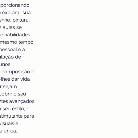
roporcionando 
 explorar sua 
nho, pintura, 
 aulas se 
 habilidades 
o mesmo tempo 
pessoal e a 
tação de 
lunos 
, composição e 
lhes dar vida 
er sejam 
obrir o seu 
antes avançados 
seu estilo, o 
timulante para 
isuais e 
a única.