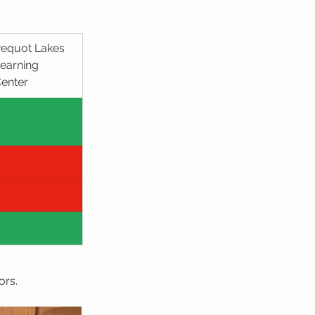
equot Lakes 
earning 
enter
ors.